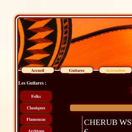
Accueil
Guitares
Accessoires
Les Guitares :
Folks
Classiques
Flamencas
CHERUB WST-5
€
Archtops