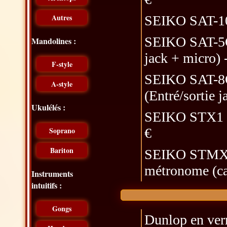
Autres
SEIKO SAT-100
SEIKO SAT-5OO
Mandolines :
jack + micro) 
F-style
SEIKO SAT-8OO
A-style
(Entré/sortie j
Ukulélés :
SEIKO STX1 ch
€
Soprano
Bariton
SEIKO STMX1 
métronome (ca
Instruments
intuitifs :
Gongs
Dunlop en verr