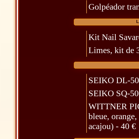
Golpéador tran
L
Kit Nail Savar
Limes, kit de 3
SEIKO DL-50 é
SEIKO SQ-50 é
WITTNER PICCO
bleue, orange, 
acajou) - 40 €